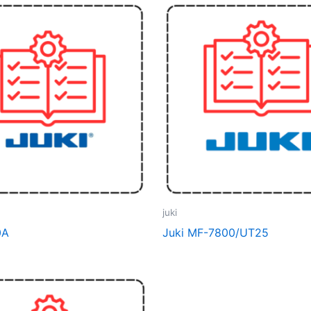
juki
0A
Juki MF-7800/UT25