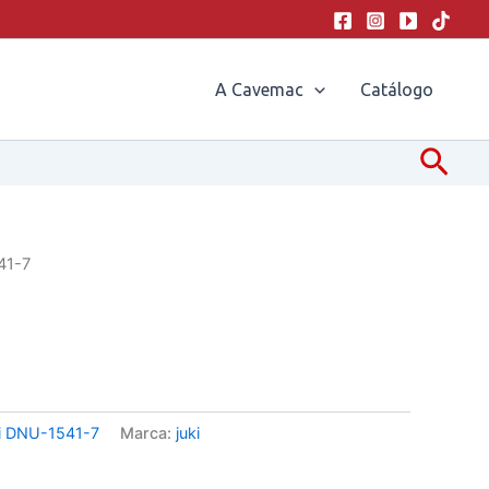
A Cavemac
Catálogo
Pesq
41-7
i DNU-1541-7
Marca:
juki