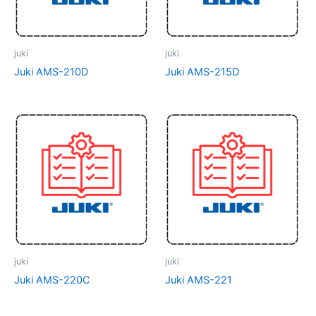
juki
juki
Juki AMS-210D
Juki AMS-215D
juki
juki
Juki AMS-220C
Juki AMS-221