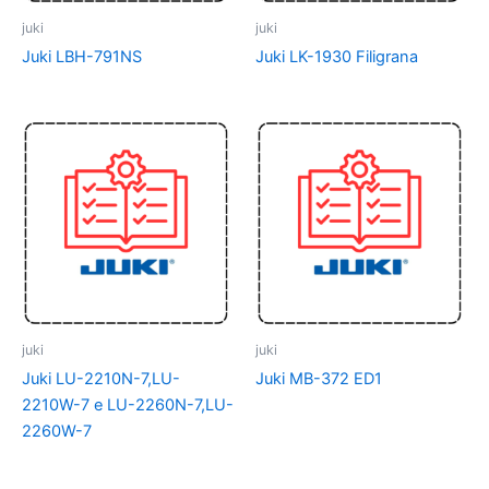
juki
juki
Juki LBH-791NS
Juki LK-1930 Filigrana
juki
juki
Juki LU-2210N-7,LU-
Juki MB-372 ED1
2210W-7 e LU-2260N-7,LU-
2260W-7