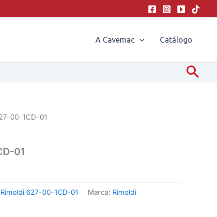
A Cavemac
Catálogo
Pesq
627-00-1CD-01
CD-01
:
Rimoldi 627-00-1CD-01
Marca:
Rimoldi