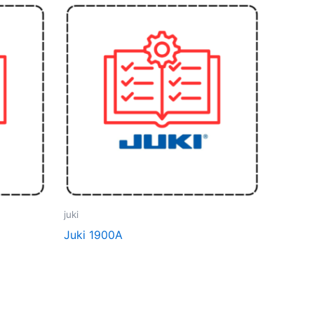
juki
Juki 1900A