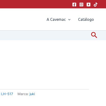
A Cavemac
Catálogo
Pesq
i LH-517
Marca:
juki