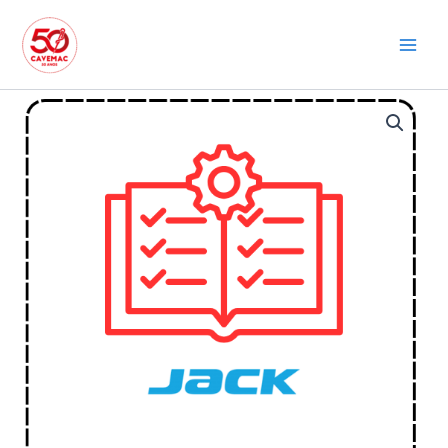
Ir
para
o
conteúdo