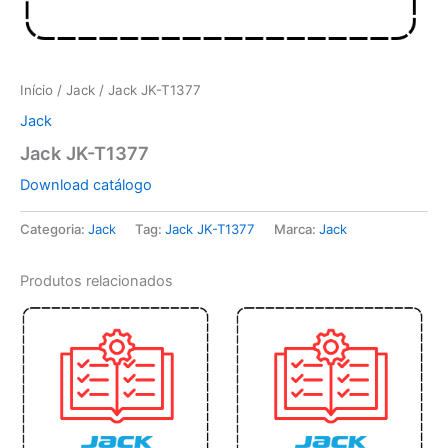
Início
/
Jack
/ Jack JK-T1377
Jack
Jack JK-T1377
Download catálogo
Categoria:
Jack
Tag:
Jack JK-T1377
Marca:
Jack
Produtos relacionados