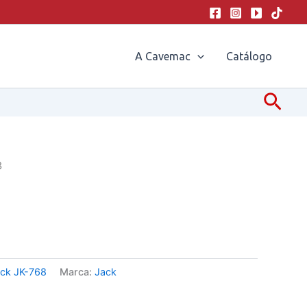
A Cavemac
Catálogo
Pesq
8
ck JK-768
Marca:
Jack