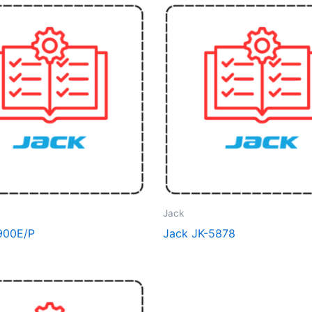
Jack
900E/P
Jack JK-5878