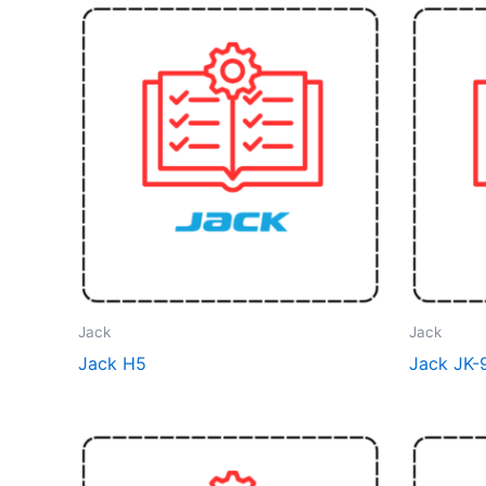
Jack
Jack
Jack H5
Jack JK-