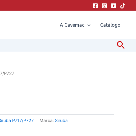
A Cavemac
Catálogo
Pesq
17/P727
Siruba P717/P727
Marca:
Siruba