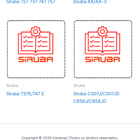
Siruba 727 737 747 757
Siruba AA/AA-3
Siruba
Siruba
Siruba 737E/747 E
Siruba C007J/C007JD
C858J/C858JD
Copyright © 2026 Cavemac |Todos os direitos reservados.