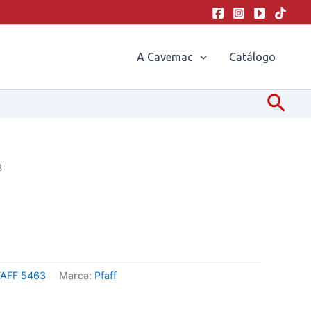
A Cavemac
Catálogo
Pesq
3
FAFF 5463
Marca:
Pfaff