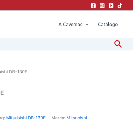
A Cavemac
Catálogo
Pesq
bishi DB-130E
0E
ag:
Mitsubishi DB-130E
Marca:
Mitsubishi