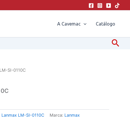
A Cavemac
Catálogo
Pesq
LM-SI-0110C
10C
:
Lanmax LM-SI-0110C
Marca:
Lanmax