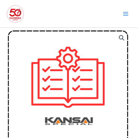
Ir
para
o
conteúdo