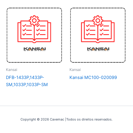
Kansai
Kansai
DFB-1433P,1433P-
Kansai MC100-020099
SM,1033P,1033P-SM
Copyright © 2026 Cavemac |Todos os direitos reservados.