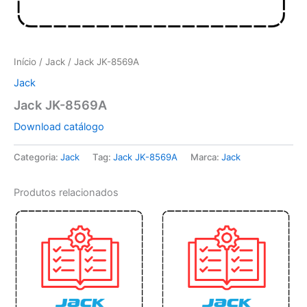
Início
/
Jack
/ Jack JK-8569A
Jack
Jack JK-8569A
Download catálogo
Categoria:
Jack
Tag:
Jack JK-8569A
Marca:
Jack
Produtos relacionados