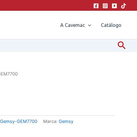
A Cavemac
Catálogo
Pesq
GEM7700
Gemsy-GEM7700
Marca:
Gemsy